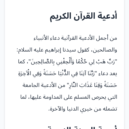
أدعية القرآن الكريم
من أجمل الأدعية القرآنية دعاء الأنبياء
والصالحين، كقول سيدنا إبراهيم عليه السلام:
"رَبِّ هَبْ لِي حُكْمًا وَأَلْحِقْنِي بِالصَّالِحِينَ"، كما
يعد دعاء "رَبَّنَا آتِنَا فِي الدُّنْيَا حَسَنَةً وَفِي الْآخِرَةِ
حَسَنَةً وَقِنَا عَذَابَ النَّارِ" من الأدعية الجامعة
التي يحرص المسلم على المداومة عليها، لما
تشمله من خيري الدنيا والآخرة.